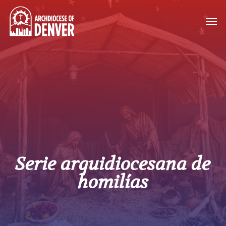
Skip
Men
to
main
content
Serie arquidiocesana de
homilías