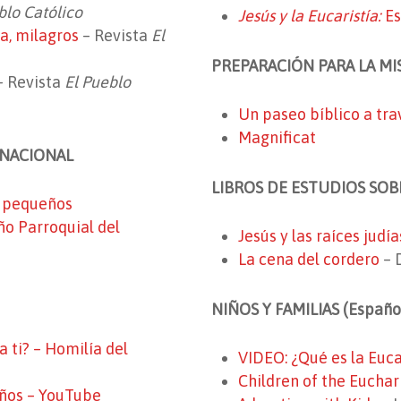
blo Católico
Jesús y la Eucaristía:
Es
ia, milagros
– Revista
El
PREPARACIÓN PARA LA M
– Revista
El Pueblo
Un paseo bíblico a tra
Magnificat
 NACIONAL
LIBROS DE ESTUDIOS SOB
s pequeños
ño Parroquial del
Jesús y las raíces judía
La cena del cordero
– 
NIÑOS Y FAMILIAS (Español
 ti? – Homilía del
VIDEO: ¿Qué es la Euca
Children of the Euchar
iños – YouTube