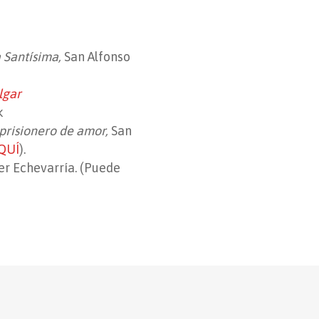
 Santísima,
San Alfonso
lgar
k
 prisionero de amor,
San
QUÍ
).
er Echevarría. (Puede