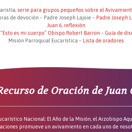
aristía,
serie para grupos pequeños sobre el Avivamient
oras de devoción – Padre Joseph Lajoie –
Padre Joseph L
Juan 6, reflexión
:
“Esto es mi cuerpo” Obispo Robert Barron – Guía de dis
Misión Parroquial Eucarística –
Lista de oradores
Recurso de Oración de Juan 
ucarístico Nacional: El Año de la Misión, el Arzobispo A
edicaciones promueve un avivamiento en cada uno de nos