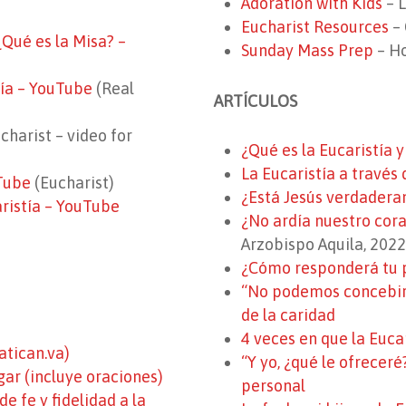
Adoration with Kids
– L
Eucharist Resources
– 
¿Qué es la Misa? –
Sunday Mass Prep
– Ho
tía – YouTube
(Real
ARTÍCULOS
charist – video for
¿Qué es la Eucaristía 
La Eucaristía a través 
uTube
(Eucharist)
¿Está Jesús verdadera
aristía – YouTube
¿No ardía nuestro cor
Arzobispo Aquila, 2022
¿Cómo responderá tu p
“No podemos concebir 
de la caridad
4 veces en que la Eucar
atican.va)
“Y yo, ¿qué le ofreceré
ar (incluye oraciones)
personal
 fe y fidelidad a la