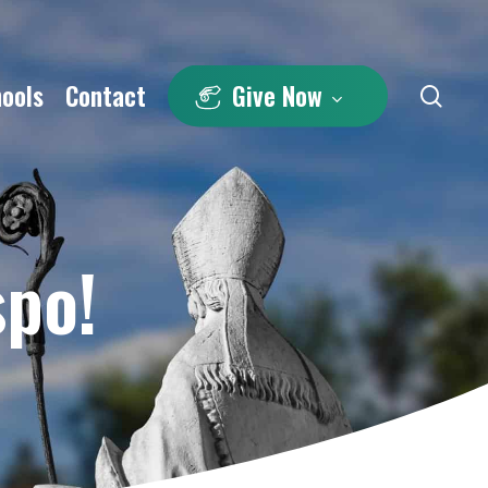
hools
Contact
Give Now
sea
spo!