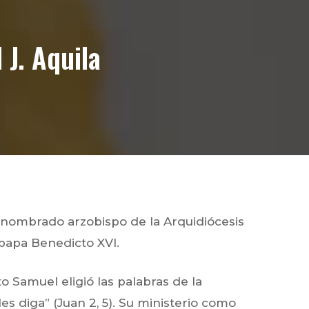
J. Aquila
e nombrado arzobispo de la Arquidiócesis
papa Benedicto XVI.
 Samuel eligió las palabras de la
les diga”
(Juan 2, 5
).
Su ministerio como