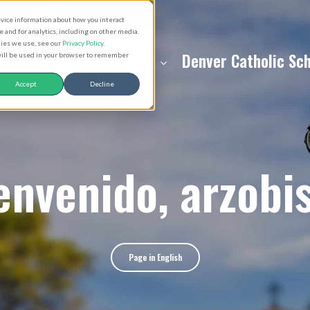
evice information about how you interact
and for analytics, including on other media.
kies we use, see our
Privacy Policy
.
About
Resources
Denver Catholic Sc
 will be used in your browser to remember
Accept
Decline
envenido, arzobi
Page in English