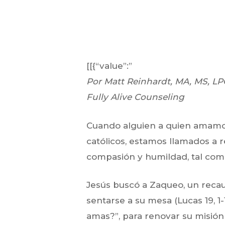
[[{“value”:”
Por Matt Reinhardt, MA, MS, LP
Fully Alive Counseling
Cuando alguien a quien amamos
católicos, estamos llamados a r
compasión y humildad, tal como
Jesús buscó a Zaqueo, un recau
Hit enter to search or ESC to close
sentarse a su mesa (Lucas 19, 1
amas?”, para renovar su misión 