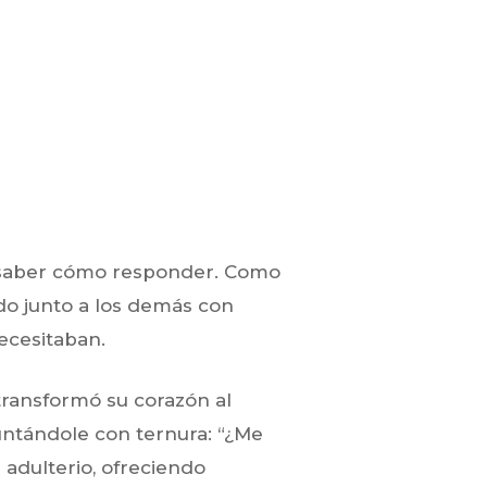
o saber cómo responder. Como
ndo junto a los demás con
ecesitaban.
transformó su corazón al
guntándole con ternura: “¿Me
 adulterio, ofreciendo