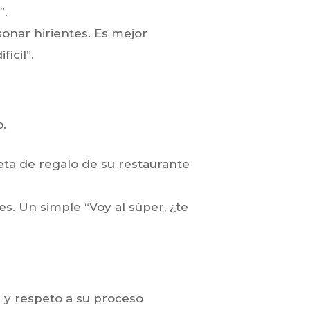
”.
onar hirientes. Es mejor
ícil”.
o.
jeta de regalo de su restaurante
s. Un simple “Voy al súper, ¿te
a y respeto a su proceso