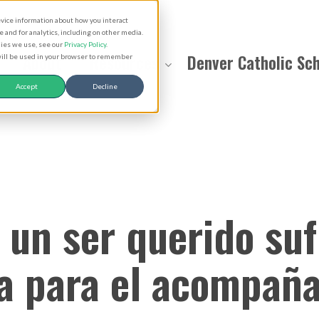
evice information about how you interact
and for analytics, including on other media.
kies we use, see our
Privacy Policy
.
About
Resources
Denver Catholic Sc
 will be used in your browser to remember
Accept
Decline
un ser querido suf
ca para el acompañ