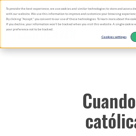
Skip
To provide the best experience, we use cookies and similar technologies to store and access d
to
with our website. We use this information to improve and customize your browsing experience 
By clicking "Accept," you consent to our use of these technologies. To learn more about the coo
main
If you decline, your information won’t be tracked when you visit this website. A single cookie
your preference not to be tracked.
content
Cookies settings
Cuando 
católi