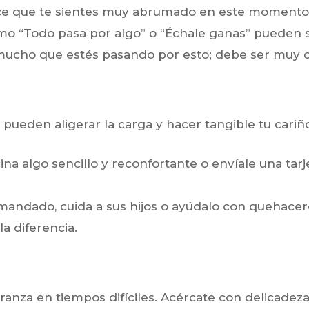
ece que te sientes muy abrumado en este momento
o “Todo pasa por algo” o “Échale ganas” pueden s
mucho que estés pasando por esto; debe ser muy dif
 pueden aligerar la carga y hacer tangible tu cariñ
na algo sencillo y reconfortante o envíale una tar
andado, cuida a sus hijos o ayúdalo con quehacere
a diferencia.
ranza en tiempos difíciles. Acércate con delicadez