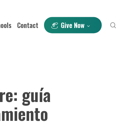
hools
Contact
Give Now
sea
re: guía
amiento