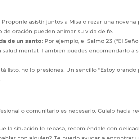
Proponle asistir juntos a Misa o rezar una novena p
bro de oración pueden animar su vida de fe.
ida de un santo:
Por ejemplo, el Salmo 23 (“El Señor
a salud mental. También puedes encomendarlo a su
tá listo, no lo presiones. Un sencillo “Estoy orando
.
esional o comunitario es necesario. Guíalo hacia rec
ue la situación lo rebasa, recomiéndale con delica
 hablar con alguien? Te puedo ayudar a encontrar