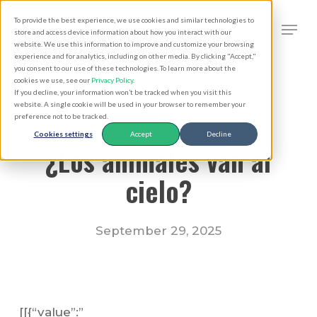
Skip
Men
To provide the best experience, we use cookies and similar technologies to
to
search
store and access device information about how you interact with our
Close
website. We use this information to improve and customize your browsing
main
experience and for analytics, including on other media. By clicking "Accept,"
Menu
you consent to our use of these technologies. To learn more about the
content
cookies we use, see our
Privacy Policy
.
If you decline, your information won’t be tracked when you visit this
website. A single cookie will be used in your browser to remember your
preference not to be tracked.
Cookies settings
Accept
Decline
¿Los animales van al
cielo?
September 29, 2025
[[{“value”:”